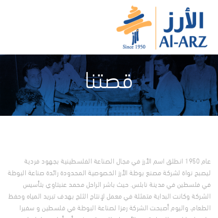
قصتنا
عام 1950 انطلق اسم الأرز في مجال الصناعة الفلسطينية بجهود فردية
ليصبح نواة لشركة مصنع بوظة الأرز الخصوصية المحدودة رائدة صناعة البوظة
في فلسطين في مدينة نابلس. حيث باشر الراحل محمد عنبتاوي بتأسيس
الشركة وكانت البداية متمثلة في معمل لإنتاج الثلج بهدف تبريد المياه وحفظ
الطعام، واليوم أصبحت الشركة رمزا لصناعة البوظة في فلسطين و سفيرا