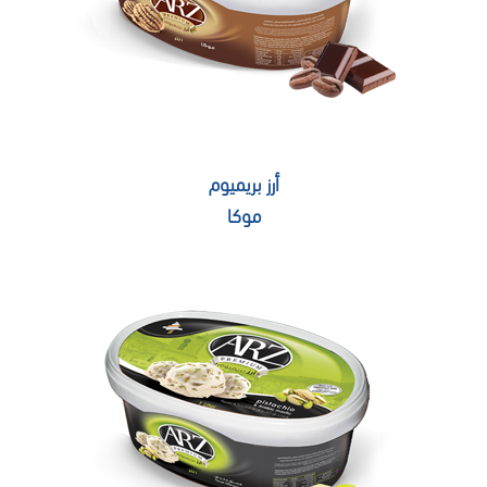
أرز بريميوم
موكا