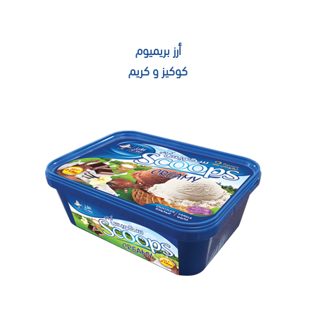
أرز بريميوم
كوكيز و كريم