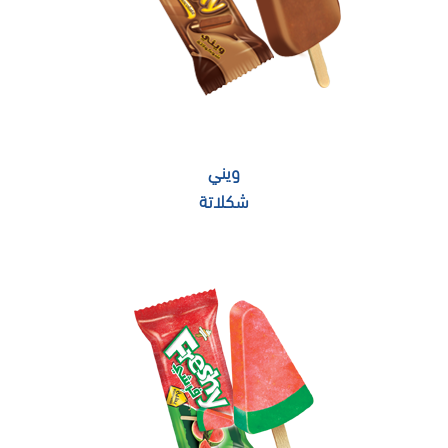
ويني
شكلاتة