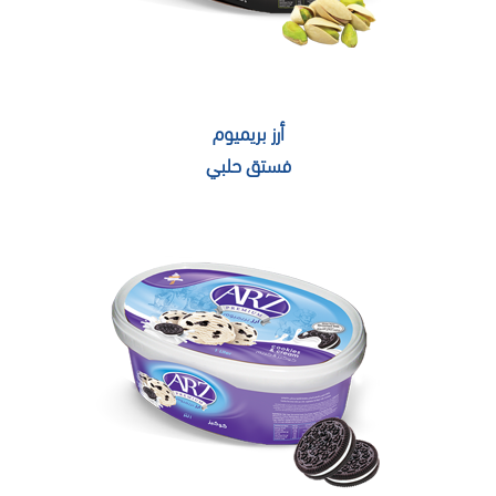
أرز بريميوم
فستق حلبي