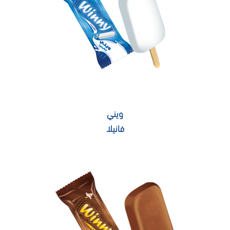
ويني
فانيلا