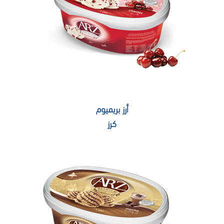
أرز بريميوم
كرز