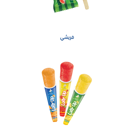
فريشي