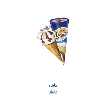
كابتن
فانيلا