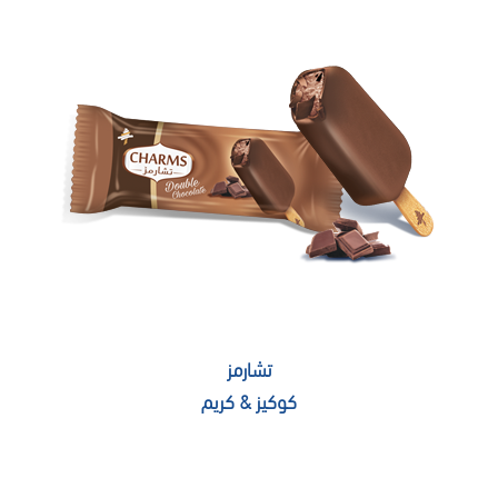
تشارمز
كوكيز & كريم